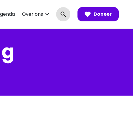
genda
Over ons
Doneer
ng