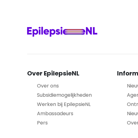
Over EpilepsieNL
Inform
Over ons
Nieu
Subsidiemogelijkheden
Age
Werken bij EpilepsieNL
Ont
Ambassadeurs
Nieu
Pers
Over