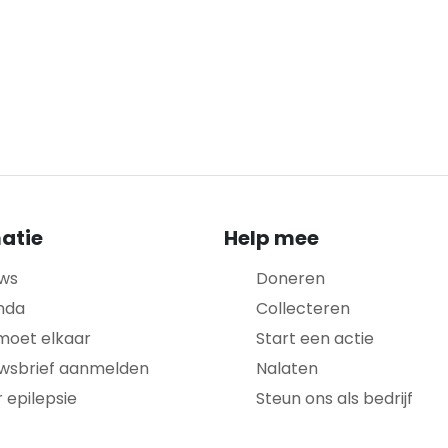
atie
Help mee
ws
Doneren
nda
Collecteren
moet elkaar
Start een actie
wsbrief aanmelden
Nalaten
 epilepsie
Steun ons als bedrijf