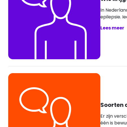
In Nederla
epilepsie. I
Lees meer
Soorten 
Er zijn vers
één is bewust