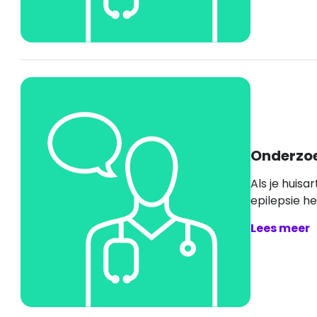
Onderzoe
Als je huisa
epilepsie heb
Lees meer