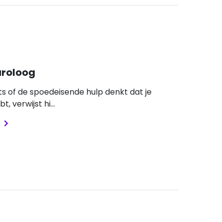
uroloog
rts of de spoedeisende hulp denkt dat je
t, verwijst hi...