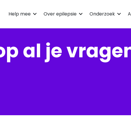
Help mee
Over epilepsie
Onderzoek
A
p al je vrage