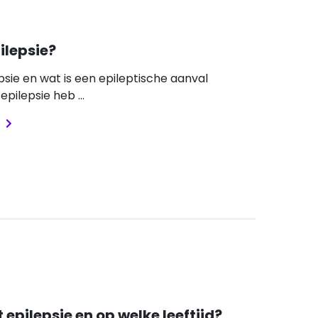
ilepsie?
psie en wat is een epileptische aanval
 epilepsie heb ...
t epilepsie en op welke leeftijd?