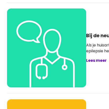
Bij de ne
Als je huisa
epilepsie heb
Lees meer