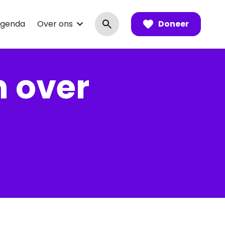
genda
Over ons
Doneer
n over