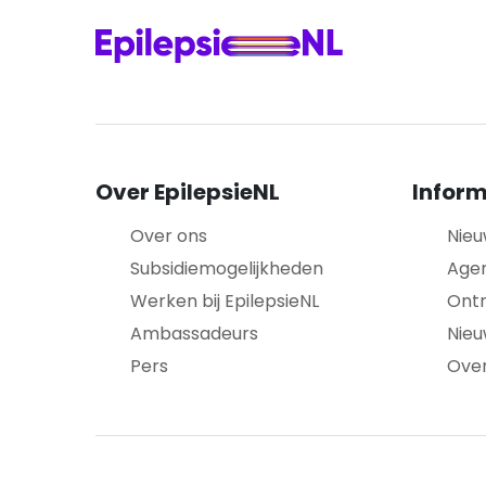
Over EpilepsieNL
Inform
Over ons
Nieu
Subsidiemogelijkheden
Age
Werken bij EpilepsieNL
Ont
Ambassadeurs
Nieu
Pers
Over