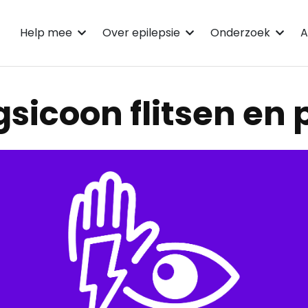
Help mee
Over epilepsie
Onderzoek
A
icoon flitsen en 