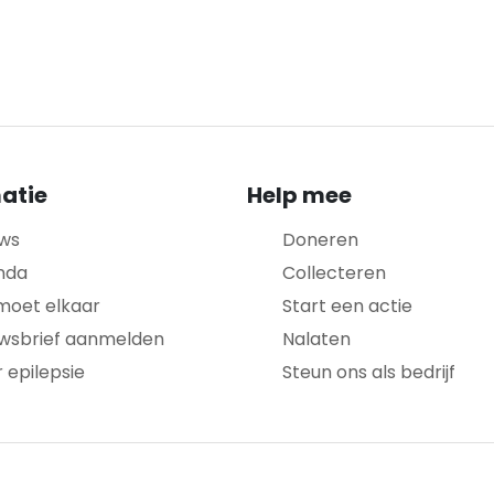
atie
Help mee
ws
Doneren
nda
Collecteren
moet elkaar
Start een actie
wsbrief aanmelden
Nalaten
 epilepsie
Steun ons als bedrijf