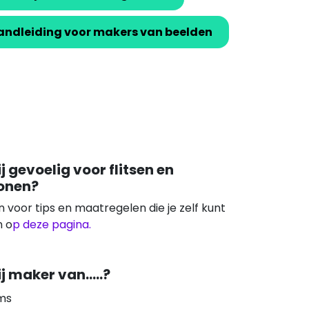
andleiding voor makers van beelden
ij gevoelig voor flitsen en
onen?
an voor tips en maatregelen die je zelf kunt
 o
p deze pagina.
ij maker van.....?
lms