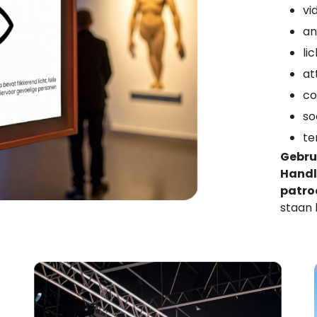
vi
an
li
at
co
so
te
Gebrui
Handle
patro
staan 