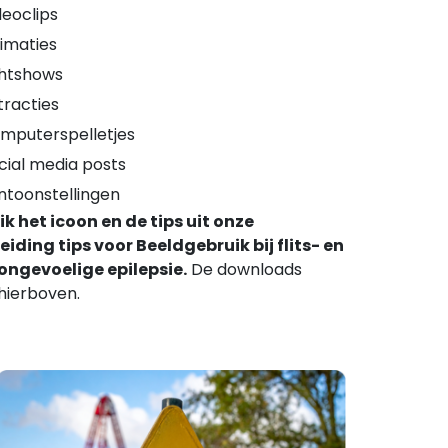
deoclips
imaties
chtshows
tracties
mputerspelletjes
cial media posts
ntoonstellingen
k het icoon en de tips uit onze
iding tips voor Beeldgebruik bij flits- en
ongevoelige epilepsie.
De downloads
hierboven.