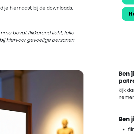
nd je hiernaast bij de downloads.
H
mma bevat flikkerend licht, felle
 bij hiervoor gevoelige personen
Ben j
patr
Kijk d
nemen
Ben j
fi