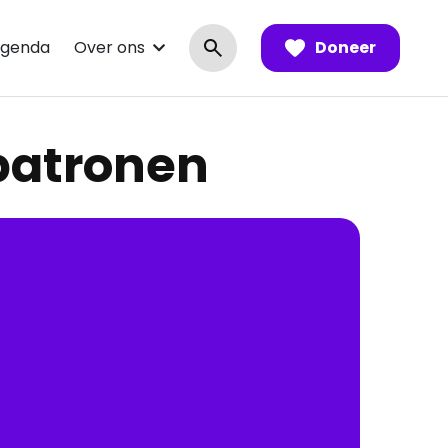
genda
Over ons
Doneer
patronen