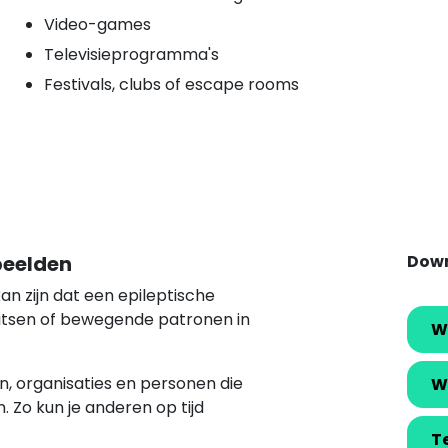
Video-games
Televisieprogramma's
Festivals, clubs of escape rooms
 beelden
Down
an zijn dat een epileptische
flitsen of bewegende patronen in
W
n, organisaties en personen die
W
. Zo kun je anderen op tijd
T