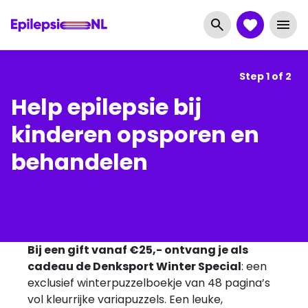
Step
1
of
2
Help epilepsie bij
kinderen opsporen en
behandelen
Bij een gift vanaf €25,- ontvang je als
cadeau de Denksport Winter Special
: een
exclusief winterpuzzelboekje van 48 pagina’s
vol kleurrijke variapuzzels. Een leuke,