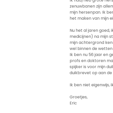
Ik had/heb grote hers
zenuwbanen zijn alle
mijn hersenpan. Ik ben
het maken van mijn ei
Nu het al jaren goed, 
medicijnen) na mijn 
mijn achtergrond kenn
wel binnen de wetten 
Ik ben nu 56 jaar en 
profs en doktoren maar 
spijker is voor mijn d
duikbrevet op aan de s
Ik ben niet eigenwijs,
Groetjes,
Eric