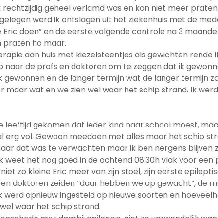
 rechtzijdig geheel verlamd was en kon niet meer praten
gelegen werd ik ontslagen uit het ziekenhuis met de me
ne Eric doen” en de eerste volgende controle na 3 maand
n praten ho maar.
apie aan huis met kiezelsteentjes als gewichten rende i
op naar de profs en doktoren om te zeggen dat ik gewonn
ik gewonnen en de langer termijn wat de langer termijn 
 maar wat en we zien wel waar het schip strand. Ik werd
de leeftijd gekomen dat ieder kind naar school moest, maa
al erg vol. Gewoon meedoen met alles maar het schip st
t maar dat was te verwachten maar ik ben nergens blijven z
 ik weet het nog goed in de ochtend 08:30h vlak voor een
et zo kleine Eric meer van zijn stoel, zijn eerste epilepti
s en doktoren zeiden “daar hebben we op gewacht”, de me
k werd opnieuw ingesteld op nieuwe soorten en hoeveel
wel waar het schip strand.