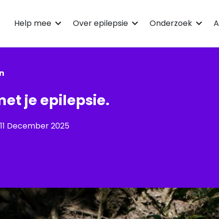
Help mee
Over epilepsie
Onderzoek
A
en
met je epilepsie.
11 December 2025