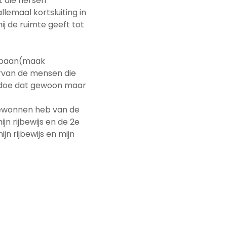
t die hersen
emaal kortsluiting in
ij de ruimte geeft tot
de baan(maak
arvan de mensen die
ik doe dat gewoon maar
k gewonnen heb van de
ijn rijbewijs en de 2e
jn rijbewijs en mijn