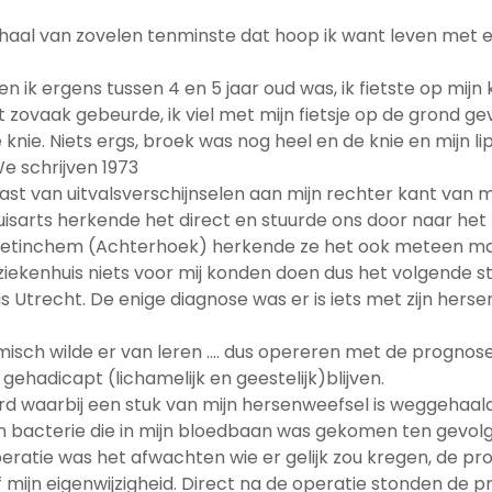
erhaal van zovelen tenminste dat hoop ik want leven met e
n ik ergens tussen 4 en 5 jaar oud was, ik fietste op mijn 
t zovaak gebeurde, ik viel met mijn fietsje op de grond g
knie. Niets ergs, broek was nog heel en de knie en mijn l
We schrijven 1973
ast van uitvalsverschijnselen aan mijn rechter kant van m
uisarts herkende het direct en stuurde ons door naar het 
 Doetinchem (Achterhoek) herkende ze het ook meteen m
ziekenhuis niets voor mij konden doen dus het volgende s
 Utrecht. De enige diagnose was er is iets met zijn hers
sch wilde er van leren …. dus opereren met de prognose 
gehadicapt (lichamelijk en geestelijk)blijven.
d waarbij een stuk van mijn hersenweefsel is weggehaald
n bacterie die in mijn bloedbaan was gekomen ten gevolg
operatie was het afwachten wie er gelijk zou kregen, de p
mijn eigenwijzigheid. Direct na de operatie stonden de p