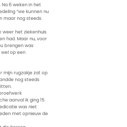
. Na 6 weken in het
dedeling “we kunnen nu
en maar nog steeds
k weer het ziekenhuis
en had. Maar nu, voor
zou brengen was
 wel op een
r mijn rugzakje zat op
randde nog steeds
itten.
 proefwerk
sche aanval ik ging 15
dicatie was niet
heden met opnieuw de