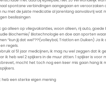
enschade met daarbij epilepsie, niet zo verwondelijk wan
maal spontane verbindingen aangegaan en veroorzaken all
 nu met de juiste medicatie al jarenlang aanvalsvrij wat m
gen beslissingen
ik ga alleen op vliegvakanties, woon alleen, rij auto, goe
studie Biochemie/ Biotechnologie en doe aan sporten wa
en “kun jij dat wel”??(volleybal, Triatlon en Duiken) Ja 
en regels.
gebruik al 51 jaar medicijnen, ik mag nu wel zeggen dat i
ik heb wel 2 spijkers in de muur zitten. 1 spijker is voor m
uikbrevet, mocht het toch nog een keer mis gaan hang ik mi
pijkers.
 ik heb een sterke eigen mening