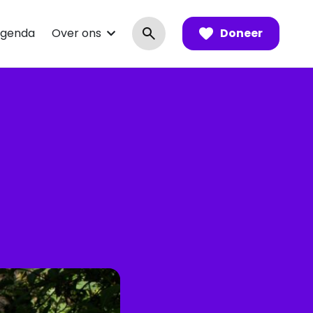
genda
Over ons
Doneer