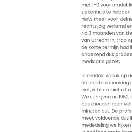
met 1-0 voor omdat ik
ziekenhuis te hebben 
niets meer voor klei
rechtzijdig verlamd e
Na 3 maanden van ther
van Utrecht in, trap 
de korte termijn had 
onbekend dus probeer
medicatie gezet,
In middels was ik op 
de eerste schooldag 
niet, ik blonk niet ui
We schrijven nu 1982,
boekhouden daar viel ni
minuten out. De prof
meet voldoende dus i
mededeling we kijken 