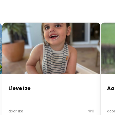
Lieve Ize
Aa
door
Ize
0
doo