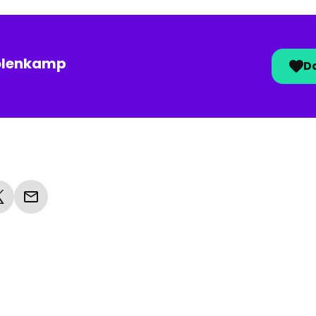
lenkamp
Do