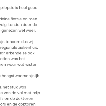
pilepsie is heel goed
kleine fietsje en toen
evolg, tanden door de
ip genezen wel weer.
ijn lichaam dus wij
regionale ziekenhuis.
aar erkende ze ook
tation was het
enen waar wat wisten
hoogstwaarschijnlijk
, het stuk was
e van de val met mijn
rofs en de dokteren
rofs en de doktoren