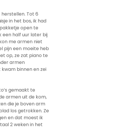
herstellen. Tot 6
e in het bos, ik had
 pakketje open te
een half uur later bij
k kon me armen niet
el pijn een moeite heb
t op, ze zat piano te
onder armen
k kwam binnen en zei
to’s gemaakt te
ide armen uit de kom,
en die je boven arm
blad los getrokken. Ze
gen en dat moest ik
taal 2 weken in het