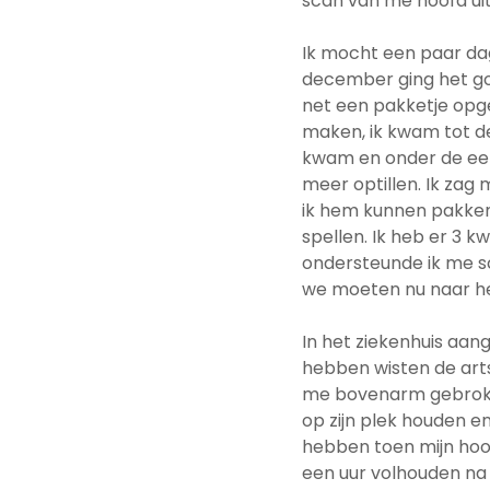
scan van me hoofd uit
Ik mocht een paar dag
december ging het goe
net een pakketje opge
maken, ik kwam tot de 
kwam en onder de eet 
meer optillen. Ik zag
ik hem kunnen pakken 
spellen. Ik heb er 3
ondersteunde ik me s
we moeten nu naar het
In het ziekenhuis aa
hebben wisten de arts
me bovenarm gebroke
op zijn plek houden e
hebben toen mijn hoof
een uur volhouden na 