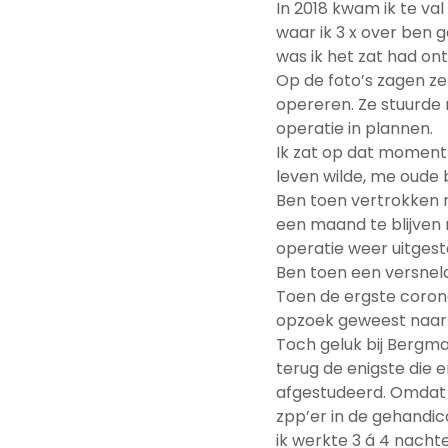
In 2018 kwam ik te val
waar ik 3 x over ben 
was ik het zat had ont
Op de foto’s zagen z
opereren. Ze stuurde m
operatie in plannen.
Ik zat op dat moment 
leven wilde, me oude 
Ben toen vertrokken n
een maand te blijven
operatie weer uitgest
Ben toen een versneld
Toen de ergste coron
opzoek geweest naar 
Toch geluk bij Bergma
terug de enigste die 
afgestudeerd. Omdat w
zpp’er in de gehandic
ik werkte 3 á 4 nachte