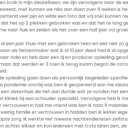
 en brak in mijn sleutelbeen, we zijn vervolgens naar de 
geweest, met kunnen we niks aan doen over 6 weken is he
zettend veel pijn en wilde een foto dat vrij snel kunnen re
e dat het op 2 plekken gebroken was en dat het te lang 
e naar huis en zeiden als het over een half jaar vol groe
al een jaar thuis met een gebroken teen en wist niet zo
baan als fietsenmaker wat ik al 10 jaar deed had ik al opg
aar India en heb daar een dj en producer opleiding gevo
 maar dat werden er 3 toen ik terug kwam begon de cor
eld.
e opleiding gaan doen als persoonlijk begeleider specifi
a pandemie voorbij was ben ik geopereerd aan me sleut
een ziekenhuis die het aan durfde wat ze vonden het ee
n kliniek bij een schouder specialist. Vervolgens heb ik 
er vertrouwen in had me vriend was ben ik naar 9 maand
einig familie er vertrouwen in hadden ben ik lekker eig
apte zorg. Ik werkte het meeste nachtendiensten zelfstan
n achter elkaar en kon iedereen met trots laten zien, zie j