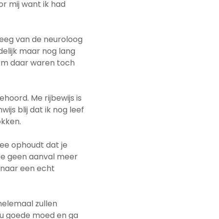
r mij want ik had
kreeg van de neuroloog
elijk maar nog lang
 arm daar waren toch
hoord. Me rijbewijs is
s blij dat ik nog leef
okken.
 mee ophoudt dat je
toe geen aanval meer
 naar een echt
helemaal zullen
hou goede moed en ga