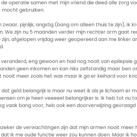
 de operatie samen met mijn vriend die deed alle zorg voo
t mocht gebruiken.
aar, pijnlijk, angstig (bang om alleen thuis te zijn), ik 
. We zijn nu 5 maanden verder mijn rechter arm gaat red
te zijn, afgelopen vrijdag weer geopereerd aan me linker
d.
el veranderd, eng gewoon en had nog nooit van epilepsie ge
den geen inkomen en kan niks zelfstandig maar ben onwij
 nooit meer zoals het was maar ik ga er keihard voor kn
d dat geld belangrijk is maar nu weet ik als je lichaam er
ensen om je heen veeeeel belangrijker is. Ik heb tot nu 
g vaak bang voor, heb ook een doorverwijzing gevraagd
.
zeker de verwachtingen zijn dat mijn armen nooit meer 
t dat ik me oude functie weer zou kunnen doen. Maar ik 