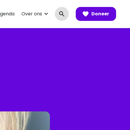
genda
Over ons
Doneer