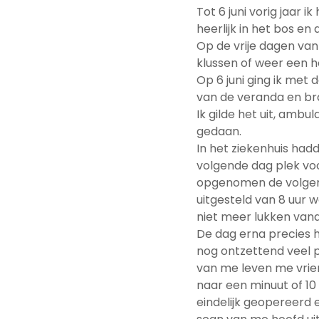
Tot 6 juni vorig jaar 
heerlijk in het bos en
Op de vrije dagen van m
klussen of weer een hob
Op 6 juni ging ik me
van de veranda en br
Ik gilde het uit, ambu
gedaan.
In het ziekenhuis had
volgende dag plek voo
opgenomen de volgend
uitgesteld van 8 uur 
niet meer lukken vand
De dag erna precies he
nog ontzettend veel p
van me leven me vriend
naar een minuut of 10
eindelijk geopereerd 