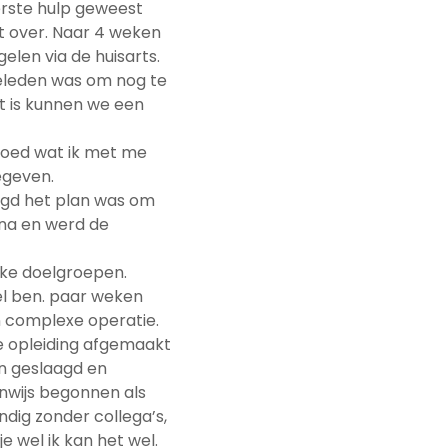
eerste hulp geweest
t over. Naar 4 weken
gelen via de huisarts.
geleden was om nog te
it is kunnen we een
 goed wat ik met me
egeven.
lgd het plan was om
ona en werd de
eke doelgroepen.
el ben. paar weken
n complexe operatie.
me opleiding afgemaakt
en geslaagd en
enwijs begonnen als
dig zonder collega’s,
e wel ik kan het wel.