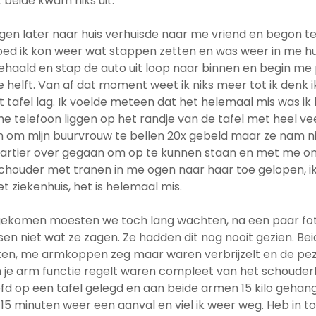
 beide kwam niks uit.
en later naar huis verhuisde naar me vriend en begon te 
d ik kon weer wat stappen zetten en was weer in me huisj
haald en stap de auto uit loop naar binnen en begin me
helft. Van af dat moment weet ik niks meer tot ik denk ik 
tafel lag. Ik voelde meteen dat het helemaal mis was i
 me telefoon liggen op het randje van de tafel met heel ve
om mijn buurvrouw te bellen 20x gebeld maar ze nam nie
 kwartier over gegaan om op te kunnen staan en met me 
chouder met tranen in me ogen naar haar toe gelopen, i
 ziekenhuis, het is helemaal mis.
ngekomen moesten we toch lang wachten, na een paar fo
en niet wat ze zagen. Ze hadden dit nog nooit gezien. Be
n, me armkoppen zeg maar waren verbrijzelt en de pez
n je arm functie regelt waren compleet van het schouder
d op een tafel gelegd en aan beide armen 15 kilo gehan
15 minuten weer een aanval en viel ik weer weg. Heb in to