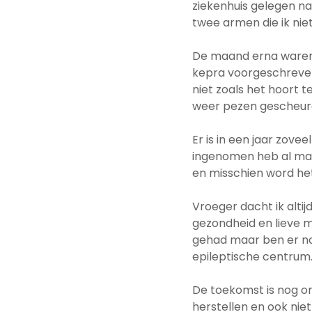
ziekenhuis gelegen na
twee armen die ik nie
De maand erna waren zw
kepra voorgeschreven
niet zoals het hoort 
weer pezen gescheur
Er is in een jaar zove
ingenomen heb al maan
en misschien word het
Vroeger dacht ik altij
gezondheid en lieve m
gehad maar ben er no
epileptische centrum
De toekomst is nog on
herstellen en ook nie