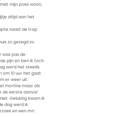
n met mijn poes woon,
tje altijd aan het
apte naast de trap
huis zo gezegd zo
er was pas de
de pijn en ben ik toch
ag werd het steeds
en om 10 uur het gaat
m er weer uit.
eel morfine maar als
k de eerste aanval
 niet. Gelukkig kwam ik
de dag werd ik
erzoek en een mri