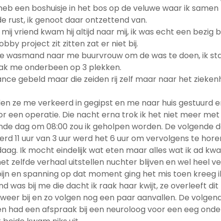
ik heb een boshuisje in het bos op de veluwe waar ik same
 de rust, ik genoot daar ontzettend van.
ij vriend kwam hij altijd naar mij, ik was echt een bezig bij
by project zit zitten zat er niet bij.
t de wasmand naar me buurvrouw om de was te doen, ik st
ak me onderbeen op 3 plekken.
lance gebeld maar die zeiden rij zelf maar naar het zieken
den ze me verkeerd in gegipst en me naar huis gestuurd 
r een operatie. Die nacht erna trok ik het niet meer met 
e dag om 08:00 zou ik geholpen worden. De volgende d
werd 11 uur van 3 uur werd het 6 uur om vervolgens te hor
aag. Ik mocht eindelijk wat eten maar alles wat ik ad kwa
t zelfde verhaal uitstellen nuchter blijven en wel heel v
ijn en spanning op dat moment ging het mis toen kreeg i
 was bij me die dacht ik raak haar kwijt, ze overleeft dit
 weer bij en zo volgen nog een paar aanvallen. De volgen
en had een afspraak bij een neuroloog voor een eeg ond