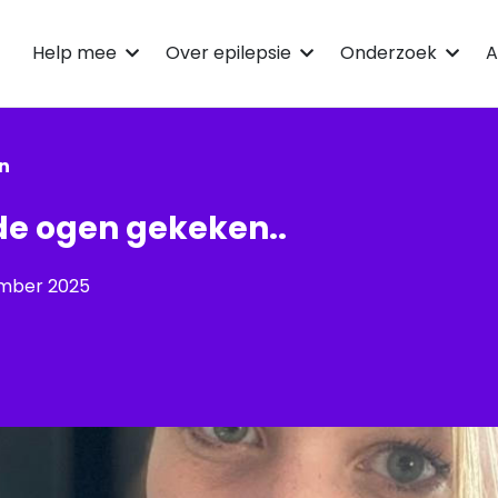
Help mee
Over epilepsie
Onderzoek
A
en
de ogen gekeken..
ember 2025