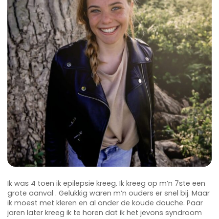
Ik was 4 toen ik epilepsie kreeg. Ik kreeg op m’n 7ste een
grote aanval . Gelukkig waren m’n ouders er snel bij. Maar
ik moest met kleren en al onder de koude douche. Paar
jaren later kreeg ik te horen dat ik het jevons syndroom