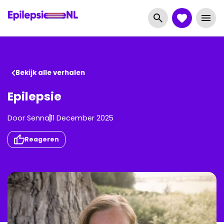
Bekijk alle verhalen
Epilepsie
Door
Senna
11 December 2025
Reageren