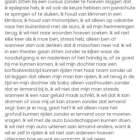
gaan zitten bij een cursus zonder te hoeven zeggen dat
ik epilepsie heb, ik wil ook de keuze hebben om parachute
te springen of te duiken, ik houd van klimmen in een
klimbos, ik houd van motorrijden, ik wil alleen op vakantie
naar het buitenland met de auto, ik wil mijn herinneringen
terug, ik wil niet naar woorden hoeven zoeken. Ik wil niet
elke keer als ik moe ben, stress heb, alleen ben of
wanneer dan ook denken dat ik misschien neer val. Ik wil
in een theater gaan zitten zonder te kijken waar de
nooduitgang is en nadenken of het handig is, of ze goed
bij me kunnen komen, ik wil mijn dochter naar een
korfbalwedstrijd kunnen rijden met haar team zonder uit
tel leggen dat alleen mijn man kan rijden, ik wil terug in de
tijd en mijn dochter als baby alleen vasthouden zonder
dat er iemand bij is, ik wil niet dat mijn man steeds
wanneer ik een raar geluid maak schrikt, ik wil dat ik kan
dromen of voor mij uit kan staren zonder dat iemand
zegt: ben je er nog, gaat het? Ik wil alleen naar het
grofvuil kunnen rijden zonder er iemand voor te moeten
vragen. Ik wil met de auto boodschappen kunnen doen.
Ik wil niet mijn auto uitlenen aan iemand anders, want ik
wil er zelf in rijden ik wil niet aan iedereen hoeven
uitleggen hoe en wat en waarom. Ik wil geen