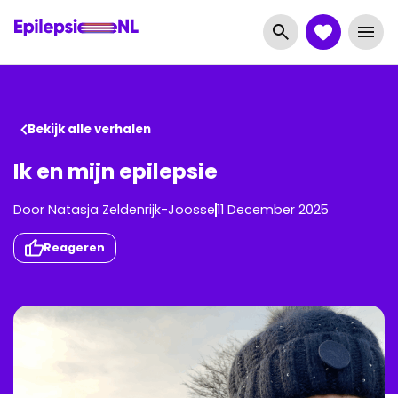
Bekijk alle verhalen
Ik en mijn epilepsie
Door
Natasja
Zeldenrijk-Joosse
11 December 2025
Reageren