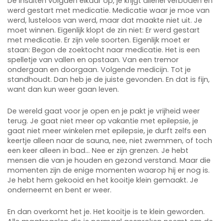
De insulten volgden elkaar op, je krijgt allerlei verboden en
werd gestart met medicatie. Medicatie waar je moe van
werd, lusteloos van werd, maar dat maakte niet uit. Je
moet winnen. Eigenlijk klopt de zin niet: Er werd gestart
met medicatie. Er zijn vele soorten. Eigenlijk moet er
staan: Begon de zoektocht naar medicatie. Het is een
spelletje van vallen en opstaan. Van een tremor
ondergaan en doorgaan. Volgende medicijn. Tot je
standhoudt. Dan heb je de juiste gevonden. En dat is fijn,
want dan kun weer gaan leven.
De wereld gaat voor je open en je pakt je vrijheid weer
terug. Je gaat niet meer op vakantie met epilepsie, je
gaat niet meer winkelen met epilepsie, je durft zelfs een
keertje alleen naar de sauna, nee, niet zwemmen, of toch
een keer alleen in bad… Nee er zijn grenzen. Je hebt
mensen die van je houden en gezond verstand. Maar die
momenten zijn de enige momenten waarop hij er nog is.
Je hebt hem gekooid en het kooitje klein gemaakt. Je
onderneemt en bent er weer.
En dan overkomt het je. Het kooitje is te klein geworden.