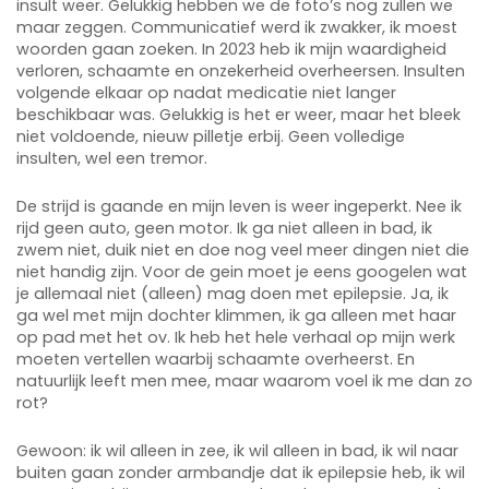
insult weer. Gelukkig hebben we de foto’s nog zullen we
maar zeggen. Communicatief werd ik zwakker, ik moest
woorden gaan zoeken. In 2023 heb ik mijn waardigheid
verloren, schaamte en onzekerheid overheersen. Insulten
volgende elkaar op nadat medicatie niet langer
beschikbaar was. Gelukkig is het er weer, maar het bleek
niet voldoende, nieuw pilletje erbij. Geen volledige
insulten, wel een tremor.
De strijd is gaande en mijn leven is weer ingeperkt. Nee ik
rijd geen auto, geen motor. Ik ga niet alleen in bad, ik
zwem niet, duik niet en doe nog veel meer dingen niet die
niet handig zijn. Voor de gein moet je eens googelen wat
je allemaal niet (alleen) mag doen met epilepsie. Ja, ik
ga wel met mijn dochter klimmen, ik ga alleen met haar
op pad met het ov. Ik heb het hele verhaal op mijn werk
moeten vertellen waarbij schaamte overheerst. En
natuurlijk leeft men mee, maar waarom voel ik me dan zo
rot?
Gewoon: ik wil alleen in zee, ik wil alleen in bad, ik wil naar
buiten gaan zonder armbandje dat ik epilepsie heb, ik wil