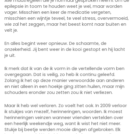
Alle maatregelen die je normaal gesproken neemt om de
epilepsie in toom te houden weet je wel, maar worden
vager. Misschien een keer de medicatie vergeten,
misschien een wijntje teveel, te veel stress, oververmoeid,
wie zal het zeggen, maar het beest komt naar buiten en
velt je.
En alles begint weer opnieuw. De schaamte, de
onzekerheid. Jij bent weer in de kooi gestopt en hij lacht
je uit.
Ik merk dat ik van de ik vorm in de vertellende vorm ben
overgegaan. Dat is veilig, zo heb ik continu geleefd.
Zolang ik het op deze manier verwoordde aan anderen
en niet alleen in een hoekje ging zitten huilen, maar mijn
schouders eronder zou zetten zou ik niet verliezen.
Maar ik heb wel verloren. Zo voelt het ook. In 2009 verloor
ik stukjes van mezelf, herinneringen, woorden. Ik moest
herinneringen veinzen wanneer vrienden vertelden over
een heerlijk weekendje weg, want ik wist het niet meer.
Stukje bij beetje werden mooie dingen afgebroken. Elk