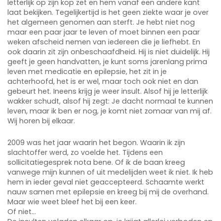
letterlijk op zijn kop zet en hem vanaf een andere kant
laat bekijken. Tegelijkertijd is het geen ziekte waar je over
het algemeen genomen aan sterft. Je hebt niet nog
maar een paar jaar te leven of moet binnen een paar
weken afscheid nemen van iedereen die je liefhebt. En
ook daarin zit zijn onbeschaafdheid. Hij is niet duidelijk. Hij
geeft je geen handvatten, je kunt soms jarenlang prima
leven met medicatie en epilepsie, het zit in je
achterhoofd, het is er wel, maar toch ook niet en dan
gebeurt het. Ineens krijg je weer insult. Alsof hij je letterlijk
wakker schudt, alsof hij zegt: Je dacht normaal te kunnen
leven, maar ik ben er nog, je komt niet zomaar van mij af.
Wij horen bij elkaar.
2009 was het jaar waarin het begon. Waarin ik zijn
slachtoffer werd, zo voelde het. Tijdens een
sollicitatiegesprek nota bene. Of ik de baan kreeg
vanwege mijn kunnen of uit medelijden weet ik niet. Ik heb
hem in ieder geval niet geaccepteerd. Schaamte werkt
nauw samen met epilepsie en kreeg bij mij de overhand.
Maar wie weet bleef het bij een keer.
Of niet…