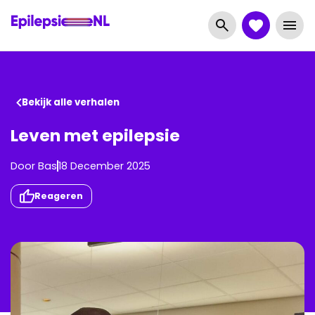
Bekijk alle verhalen
Leven met epilepsie
Door
Bas
18 December 2025
Reageren