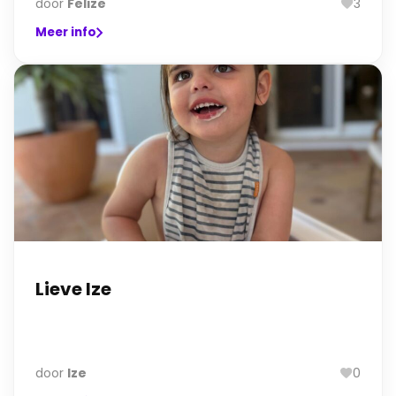
door
Felize
3
Meer info
Lieve Ize
door
Ize
0