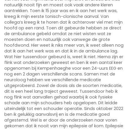
natuurlijk nooit fijn en moest ook vaak andere kleren
aantrekken. Toen ik 15 jaar was en ik aan het werk was,
kreeg ik mijn eerste tonisch-clonische aanval. Van
collega’s kreeg ik te horen dat ik achterover viel met mijn
hoofd op een rand. Toen dit gebeurde hebben ze direct
de ambulance gebeld omdat ze niet wisten wat ze
moesten doen en natuurlijk ook vanwege de grote
hoofdwond. Hier weet ik niks meer van, ik weet alleen nog
dat ik aan het werk was en dat ik in de ambulance lag.
Wat hier tussendoor gebeurd is, weet ik niet. Hierna zijn er
flink wat onderzoeken geweest en ben ik een aantal keer
opgenomen bij Kempenhaeghe voor een 24-uurs EEG en
nog een 2 dagen verschillende scans. Samen met de
neuroloog hebben we verschillende medicatie
uitgeprobeerd. Zowel de dosis als de soorten medicatie,
dit is een heel lang traject geweest. Tussendoor heb ik
nog flink wat aanvallen gehad waarbij ik ook fysieke
schade aan mijn schouders heb opgelopen. Dit leidde
uiteindelijk tot een schouder operatie. Sinds oktober 2022
ben ik gelukkig aanvalsvrij en is de medicatie goed
afgestemd. Wel is er door de onderzoeken naar voren
gekomen dat ik nooit van mijn epilepsie af kom. Epilepsie