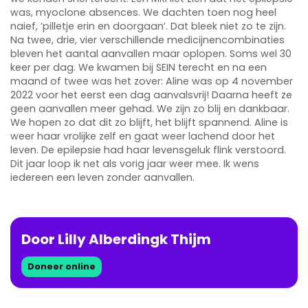
was, myoclone absences. We dachten toen nog heel
naief, ’pilletje erin en doorgaan’. Dat bleek niet zo te zijn.
Na twee, drie, vier verschillende medicijnencombinaties
bleven het aantal aanvallen maar oplopen. Soms wel 30
keer per dag. We kwamen bij SEIN terecht en na een
maand of twee was het zover: Aline was op 4 november
2022 voor het eerst een dag aanvalsvrij! Daarna heeft ze
geen aanvallen meer gehad. We zijn zo blij en dankbaar.
We hopen zo dat dit zo blijft, het blijft spannend. Aline is
weer haar vrolijke zelf en gaat weer lachend door het
leven. De epilepsie had haar levensgeluk flink verstoord.
Dit jaar loop ik net als vorig jaar weer mee. Ik wens
iedereen een leven zonder aanvallen.
Door
Lilly
Alberdingk
Thijm
Doneer online