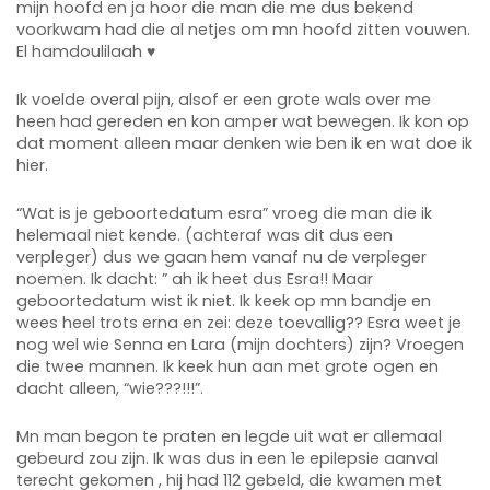
mijn hoofd en ja hoor die man die me dus bekend
voorkwam had die al netjes om mn hoofd zitten vouwen.
El hamdoulilaah ♥️
Ik voelde overal pijn, alsof er een grote wals over me
heen had gereden en kon amper wat bewegen. Ik kon op
dat moment alleen maar denken wie ben ik en wat doe ik
hier.
“Wat is je geboortedatum esra” vroeg die man die ik
helemaal niet kende. (achteraf was dit dus een
verpleger) dus we gaan hem vanaf nu de verpleger
noemen. Ik dacht: ” ah ik heet dus Esra!! Maar
geboortedatum wist ik niet. Ik keek op mn bandje en
wees heel trots erna en zei: deze toevallig?? Esra weet je
nog wel wie Senna en Lara (mijn dochters) zijn? Vroegen
die twee mannen. Ik keek hun aan met grote ogen en
dacht alleen, “wie???!!!”.
Mn man begon te praten en legde uit wat er allemaal
gebeurd zou zijn. Ik was dus in een 1e epilepsie aanval
terecht gekomen , hij had 112 gebeld, die kwamen met