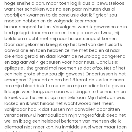
hoge snelheid aan, maar toen lag ik dus al bewusteloos
want het schokken was na een paar minuten dus al
voorbij en kwamen to de conclusie dat ik ” griep” zou
moeten hebben en de volgende keer maar
huisartsenpost bellen. Vervolgens werd ik gewassen en in
bed gelegd door mn man en kreeg ik aanval twee , hij
belde en mocht met mij naar huisartsenpost komen.
Daar aangekomen kreeg ik op het bed van die huisarts
aanval drie en toen hebben ze me met bed en al naar
die ehbo gerold en daar kwam de neuroloog aangerend
en zag aanval 4 gebeuren voor haar neus. Conclusie:
epilepsie , the grand mal noemen ze dat ofzo. Net of het
een hele grote show zou zijn geweest Ondertussen is het
smorgens 17 januari en om half 8 komt de zuster binnen
om mijn bloeddruk te meten en mijn medicatie te geven.
Ik begin weer langzaam aan wat dingen te herinneren en
ik keek voor het eerst op mijn telefoon. Mijn telefoon was
locked en ik wist helaas het wachtwoord niet meer.
Schijnbaar had ik dat tussen mn aanvallen door zitten
veranderen.? El hamdoulilaah mijn vingerafdruk deed het
wel en ik zag een heleboel berichten van mensen die ik
allemaal niet meer kon. Nu inmiddels wel weer maar toen