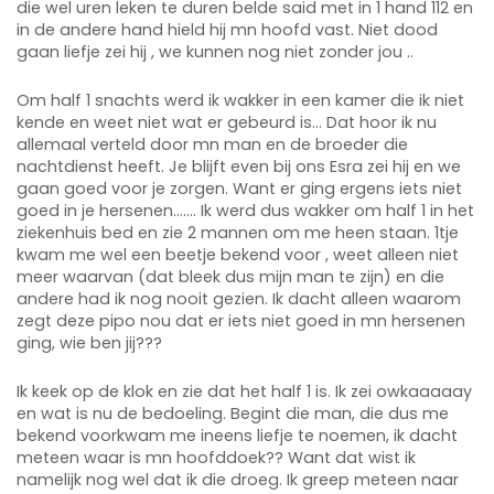
die wel uren leken te duren belde said met in 1 hand 112 en
in de andere hand hield hij mn hoofd vast. Niet dood
gaan liefje zei hij , we kunnen nog niet zonder jou ..
Om half 1 snachts werd ik wakker in een kamer die ik niet
kende en weet niet wat er gebeurd is… Dat hoor ik nu
allemaal verteld door mn man en de broeder die
nachtdienst heeft. Je blijft even bij ons Esra zei hij en we
gaan goed voor je zorgen. Want er ging ergens iets niet
goed in je hersenen……. Ik werd dus wakker om half 1 in het
ziekenhuis bed en zie 2 mannen om me heen staan. 1tje
kwam me wel een beetje bekend voor , weet alleen niet
meer waarvan (dat bleek dus mijn man te zijn) en die
andere had ik nog nooit gezien. Ik dacht alleen waarom
zegt deze pipo nou dat er iets niet goed in mn hersenen
ging, wie ben jij???
Ik keek op de klok en zie dat het half 1 is. Ik zei owkaaaaay
en wat is nu de bedoeling. Begint die man, die dus me
bekend voorkwam me ineens liefje te noemen, ik dacht
meteen waar is mn hoofddoek?? Want dat wist ik
namelijk nog wel dat ik die droeg. Ik greep meteen naar