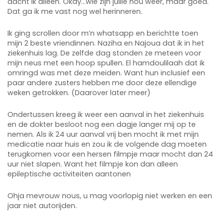
dacht ik alleen. Okay…wie zijn jullie nou weer, maar goed.
Dat ga ik me vast nog wel herinneren.
Ik ging scrollen door m’n whatsapp en berichtte toen
mijn 2 beste vriendinnen. Naziha en Najoua dat ik in het
ziekenhuis lag. De zelfde dag stonden ze meteen voor
mijn neus met een hoop spullen. El hamdoulilaah dat ik
omringd was met deze meiden. Want hun inclusief een
paar andere zusters hebben me door deze ellendige
weken getrokken. (Daarover later meer)
Ondertussen kreeg ik weer een aanval in het ziekenhuis
en de dokter besloot nog een dagje langer mij op te
nemen. Als ik 24 uur aanval vrij ben mocht ik met mijn
medicatie naar huis en zou ik de volgende dag moeten
terugkomen voor een hersen filmpje maar mocht dan 24
uur niet slapen. Want het filmpje kon dan alleen
epileptische activiteiten aantonen
Ohja mevrouw nous, u mag voorlopig niet werken en een
jaar niet autorijden.