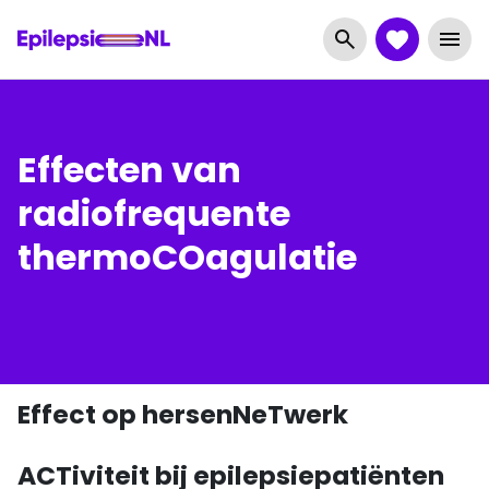
Effecten van
radiofrequente
thermoCOagulatie
Effect op hersenNeTwerk
ACTiviteit bij epilepsiepatiënten