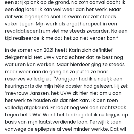
een strijkplank op de grond. Na zo’n aanval dacht ik
een dag later: ik kan wel weer aan het werk. Maar
dat was eigenlijk te snel. Ik kwam mezelf steeds
vaker tegen. Mijn werk als ergotherapeut in een
revalidatiecentrum viel me steeds zwaarder. Na een
tijd realiseerde ik me dat het zo niet verder kon.”
In de zomer van 2021 heeft Karin zich definitief
ziekgemeld. Het UWV vond echter dat ze best nog
wat
uren kon werken. Maar hierdoor
ging z
e steeds
maar weer aan de gang e
n
zo putte ze haar
reserves volledig uit. "Vorig jaar had ik eindelijk een
keuringsarts die mijn héle dossier had gelezen. Hij zei:
‘mevrouw Janssen, het UVW zit hier niet om u aan
het werk te houden als dat niet kan’. Ik ben toen
volledig afgekeurd. Er loopt nog wel een rechtszaak
tegen het UWV. Want het bedrag dat ik nu krijg, is op
basis van mijn laatstverdiende loon. Terwijl ik toen
vanwege de epilepsie al veel minder werkte. Dat wil