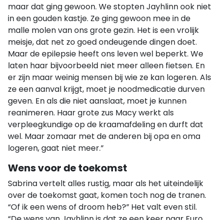
maar dat ging gewoon. We stopten Jayhlinn ook niet
in een gouden kastje. Ze ging gewoon mee in de
malle molen van ons grote gezin. Het is een vrolijk
meisje, dat net zo goed ondeugende dingen doet.
Maar de epilepsie heeft ons leven wel beperkt. We
laten haar bijvoorbeeld niet meer alleen fietsen. En
er zijn maar weinig mensen bij wie ze kan logeren. Als
ze een aanval krijgt, moet je noodmedicatie durven
geven. En als die niet aanslaat, moet je kunnen
reanimeren. Haar grote zus Macy werkt als
verpleegkundige op de kraamafdeling en durft dat
wel. Maar zomaar met de anderen bij opa en oma
logeren, gaat niet meer.”
Wens voor de toekomst
Sabrina vertelt alles rustig, maar als het uiteindelijk
over de toekomst gaat, komen toch nog de tranen.
“Of ik een wens of droom heb?” Het valt even stil.
“De wens van Jayhlinn is dat ze een keer naar Euro