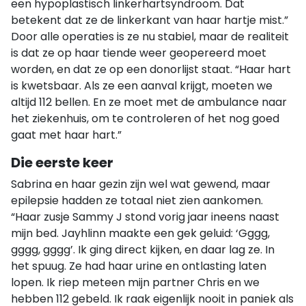
een hypoplastisch linkerhartsyndroom. Dat
betekent dat ze de linkerkant van haar hartje mist.”
Door alle operaties is ze nu stabiel, maar de realiteit
is dat ze op haar tiende weer geopereerd moet
worden, en dat ze op een donorlijst staat. “Haar hart
is kwetsbaar. Als ze een aanval krijgt, moeten we
altijd 112 bellen. En ze moet met de ambulance naar
het ziekenhuis, om te controleren of het nog goed
gaat met haar hart.”
Die eerste keer
Sabrina en haar gezin zijn wel wat gewend, maar
epilepsie hadden ze totaal niet zien aankomen.
“Haar zusje Sammy J stond vorig jaar ineens naast
mijn bed. Jayhlinn maakte een gek geluid: ‘Gggg,
gggg, gggg’. Ik ging direct kijken, en daar lag ze. In
het spuug. Ze had haar urine en ontlasting laten
lopen. Ik riep meteen mijn partner Chris en we
hebben 112 gebeld. Ik raak eigenlijk nooit in paniek als