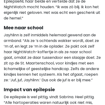
EpilepsieNL haar belde en vertelde dat ze de
NightWatch mocht houden. “Ik was zó blij. Ik kon het
eigenlijk niet geloven. Het was echt een geschenk uit
de hemel.”
Mee naar school
Jayhlinn is zelf inmiddels helemaal gewend aan de
armband. “Als ze ‘s ochtends wakker wordt, doet ze
‘m af, en legt ze ‘m in de oplader. Ze pakt ook zelf
haar NightWatch-koffertje in als ze naar school
gaat, omdat ze daar tussendoor een slaapje doet. Ze
zit op de St. Maartenschool, voor kindjes met een
lichamelijke of geestelijke handicap. Zelfs de andere
kindjes kennen het systeem. Als het afgaat, roepen
ze: ‘Juf, juf, Jayhlinn.’ Dus ook de juf is er blij mee.”
Impact van epilepsie
De epilepsie is wel pittig, vindt Sabrina. Heel pittig.
“Alle hartoperaties waren natuurlijk ook niet mis,