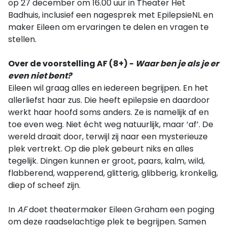
op 27 december om 16.00 uur in Theater Het
Badhuis, inclusief een nagesprek met EpilepsieNL en
maker Eileen om ervaringen te delen en vragen te
stellen.
Over de voorstelling AF (8+) -
Waar ben je als je er
even niet bent?
Eileen wil graag alles en iedereen begrijpen. En het
allerliefst haar zus. Die heeft epilepsie en daardoor
werkt haar hoofd soms anders. Ze is namelijk af en
toe even weg. Niet écht weg natuurlijk, maar ‘af’. De
wereld draait door, terwijl zij naar een mysterieuze
plek vertrekt. Op die plek gebeurt niks en alles
tegelijk. Dingen kunnen er groot, paars, kalm, wild,
flabberend, wapperend, glitterig, glibberig, kronkelig,
diep of scheef zijn.
In
AF
doet theatermaker Eileen Graham een poging
om deze raadselachtige plek te begrijpen. Samen